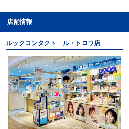
住 所
北海道室蘭市中島本町1-4-4 モルエ中島 A棟
電話番号
0143-84-8267
営業時間
10:00～19:30
※年中無休（休館日を除く）
駐 車 場
MORUE中島の駐車場をご利用ください