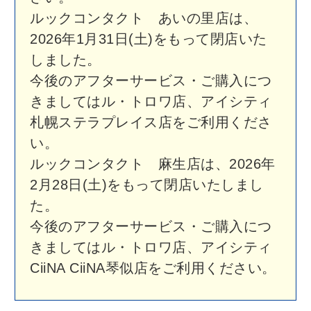
住 所
北海道札幌市中央区大通西1-13 ル・トロワ 3F
電話番号
011-596-6533
営業時間
10:00～20:00
※年中無休（休館日を除く）
駐 車 場
外部駐車場をご利用ください
（カモンチケット対応）
ルックコンタクト MORUE中島店