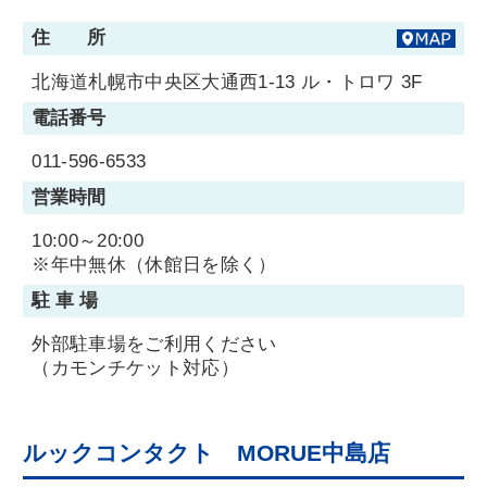
(C) HOYA Eye Care Retailing Corporation All Rights Reserved.