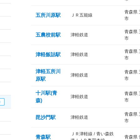
青森県
五所川原駅
ＪＲ五能線
市
青森県
五農校前駅
津軽鉄道
市
青森県
津軽飯詰駅
津軽鉄道
市
津軽五所川
青森県
津軽鉄道
市
原駅
十川駅(青
青森県
津軽鉄道
市
森)
青森県
毘沙門駅
津軽鉄道
市
ＪＲ津軽線 / 青い森鉄
青森駅
青森県