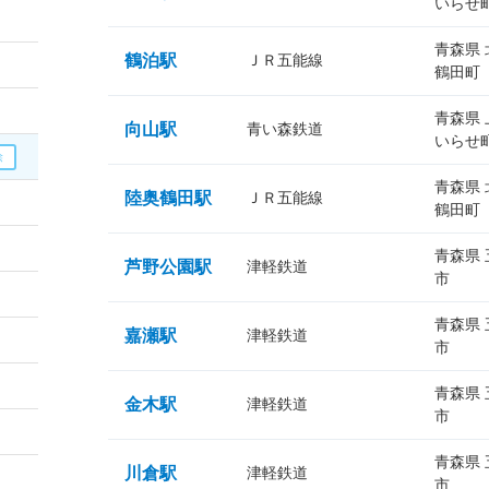
いらせ
青森県
鶴泊駅
ＪＲ五能線
鶴田町
青森県
向山駅
青い森鉄道
いらせ
青森県
陸奥鶴田駅
ＪＲ五能線
鶴田町
青森県
芦野公園駅
津軽鉄道
市
青森県
嘉瀬駅
津軽鉄道
市
青森県
金木駅
津軽鉄道
市
青森県
川倉駅
津軽鉄道
市