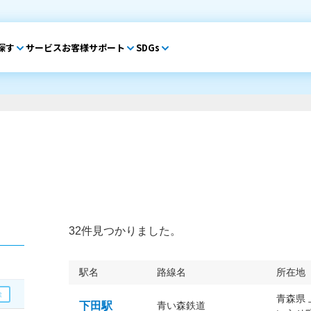
探す
サービス
お客様サポート
SDGs
32件見つかりました。
駅名
路線名
所在地
青森県
下田駅
青い森鉄道