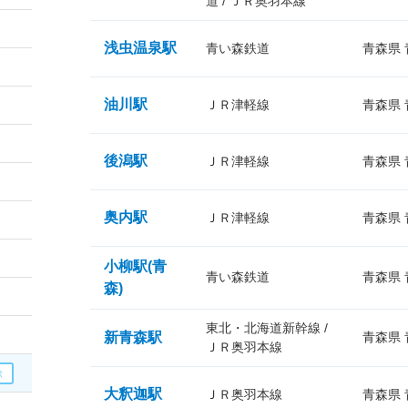
道 / ＪＲ奥羽本線
浅虫温泉駅
青い森鉄道
青森県
油川駅
ＪＲ津軽線
青森県
後潟駅
ＪＲ津軽線
青森県
奥内駅
ＪＲ津軽線
青森県
小柳駅(青
青い森鉄道
青森県
森)
東北・北海道新幹線 /
新青森駅
青森県
ＪＲ奥羽本線
大釈迦駅
ＪＲ奥羽本線
青森県