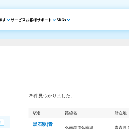
探す
サービス
お客様サポート
SDGs
25件見つかりました。
駅名
路線名
所在地
黒石駅(青
弘南鉄道弘南線
青森県