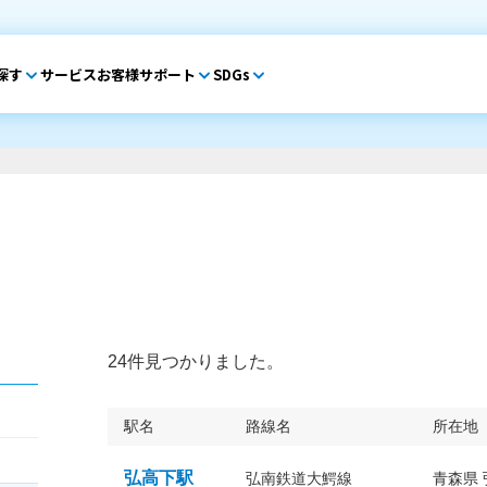
探す
サービス
お客様サポート
SDGs
24件見つかりました。
駅名
路線名
所在地
弘高下駅
弘南鉄道大鰐線
青森県