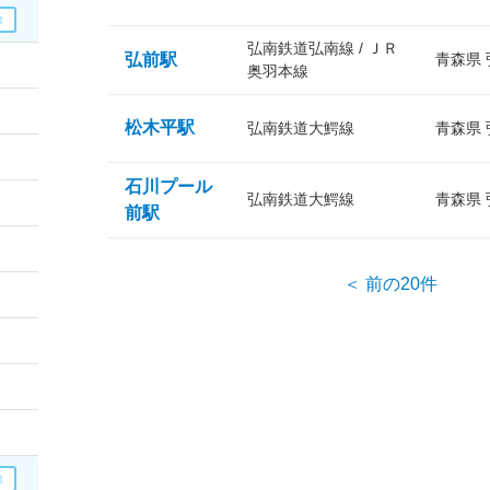
弘南鉄道弘南線 / ＪＲ
弘前駅
青森県
奥羽本線
松木平駅
弘南鉄道大鰐線
青森県
石川プール
弘南鉄道大鰐線
青森県
前駅
＜ 前の20件