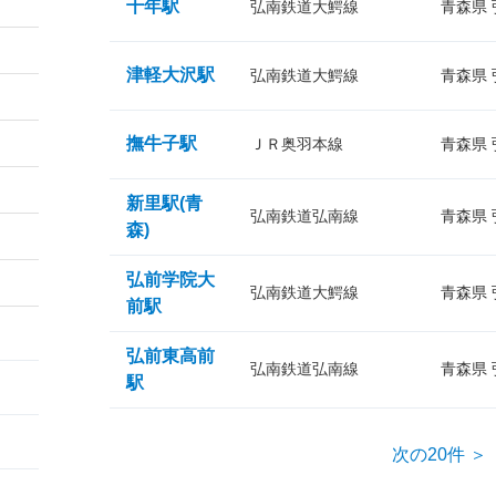
千年駅
弘南鉄道大鰐線
青森県
津軽大沢駅
弘南鉄道大鰐線
青森県
撫牛子駅
ＪＲ奥羽本線
青森県
新里駅(青
弘南鉄道弘南線
青森県
森)
弘前学院大
弘南鉄道大鰐線
青森県
前駅
弘前東高前
弘南鉄道弘南線
青森県
駅
次の20件 ＞