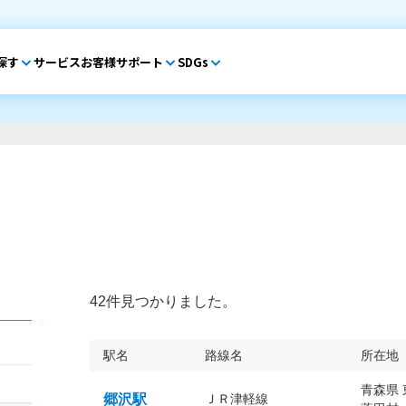
探す
サービス
お客様サポート
SDGs
42件見つかりました。
駅名
路線名
所在地
青森県
郷沢駅
ＪＲ津軽線