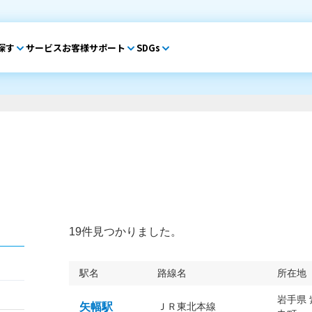
探す
サービス
お客様サポート
SDGs
19件見つかりました。
駅名
路線名
所在地
岩手県
矢幅駅
ＪＲ東北本線