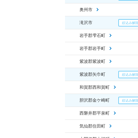
奥州市
滝沢市
岩手郡雫石町
岩手郡岩手町
紫波郡紫波町
紫波郡矢巾町
和賀郡西和賀町
胆沢郡金ケ崎町
西磐井郡平泉町
気仙郡住田町