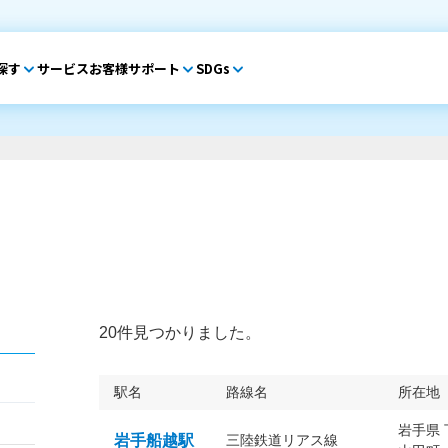
探す
サービス
お客様サポート
SDGs
20件見つかりました。
駅名
路線名
所在地
岩手県
岩手船越駅
三陸鉄道リアス線