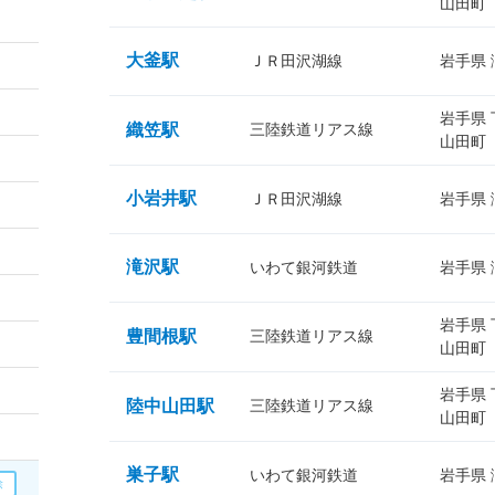
山田町
大釜駅
ＪＲ田沢湖線
岩手県
岩手県
織笠駅
三陸鉄道リアス線
山田町
小岩井駅
ＪＲ田沢湖線
岩手県
滝沢駅
いわて銀河鉄道
岩手県
岩手県
豊間根駅
三陸鉄道リアス線
山田町
岩手県
陸中山田駅
三陸鉄道リアス線
山田町
巣子駅
いわて銀河鉄道
岩手県