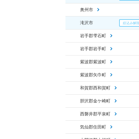
奥州市
滝沢市
岩手郡雫石町
岩手郡岩手町
紫波郡紫波町
紫波郡矢巾町
和賀郡西和賀町
胆沢郡金ケ崎町
西磐井郡平泉町
気仙郡住田町