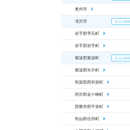
奥州市
滝沢市
岩手郡雫石町
岩手郡岩手町
紫波郡紫波町
紫波郡矢巾町
和賀郡西和賀町
胆沢郡金ケ崎町
西磐井郡平泉町
気仙郡住田町