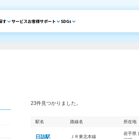
探す
サービス
お客様サポート
SDGs
23件見つかりました。
駅名
路線名
所在地
岩手県
日詰駅
ＪＲ東北本線