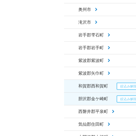
奥州市
滝沢市
岩手郡雫石町
岩手郡岩手町
紫波郡紫波町
紫波郡矢巾町
和賀郡西和賀町
胆沢郡金ケ崎町
西磐井郡平泉町
気仙郡住田町