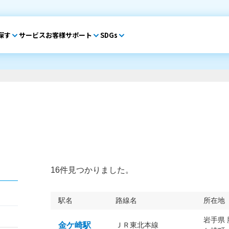
探す
サービス
お客様サポート
SDGs
16件見つかりました。
駅名
路線名
所在地
岩手県
金ケ崎駅
ＪＲ東北本線