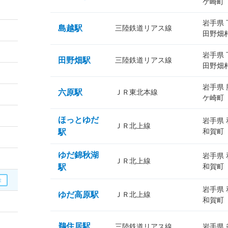
ケ崎町
岩手県
島越駅
三陸鉄道リアス線
田野畑
岩手県
田野畑駅
三陸鉄道リアス線
田野畑
岩手県
六原駅
ＪＲ東北本線
ケ崎町
ほっとゆだ
岩手県
ＪＲ北上線
和賀町
駅
ゆだ錦秋湖
岩手県
ＪＲ北上線
和賀町
駅
岩手県
ゆだ高原駅
ＪＲ北上線
和賀町
鵜住居駅
三陸鉄道リアス線
岩手県