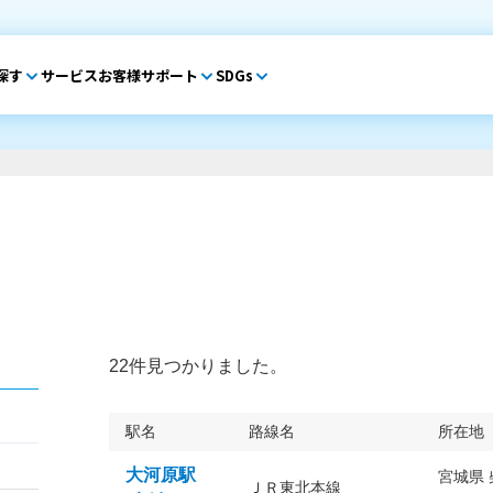
探す
サービス
お客様サポート
SDGs
22件見つかりました。
駅名
路線名
所在地
大河原駅
宮城県
ＪＲ東北本線