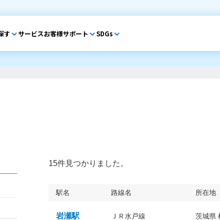
探す
サービス
お客様サポート
SDGs
15件見つかりました。
駅名
路線名
所在地
岩瀬駅
ＪＲ水戸線
茨城県