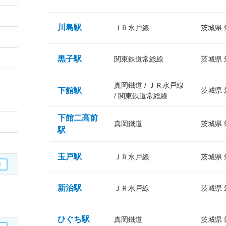
川島駅
ＪＲ水戸線
茨城県
黒子駅
関東鉄道常総線
茨城県
真岡鐵道 / ＪＲ水戸線
下館駅
茨城県
/ 関東鉄道常総線
下館二高前
真岡鐵道
茨城県
駅
玉戸駅
ＪＲ水戸線
茨城県
新治駅
ＪＲ水戸線
茨城県
ひぐち駅
真岡鐵道
茨城県