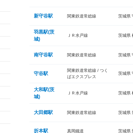
新守谷駅
関東鉄道常総線
茨城県
羽黒駅(茨
ＪＲ水戸線
茨城県
城)
南守谷駅
関東鉄道常総線
茨城県
関東鉄道常総線 / つく
守谷駅
茨城県
ばエクスプレス
大和駅(茨
ＪＲ水戸線
茨城県
城)
大田郷駅
関東鉄道常総線
茨城県
折本駅
真岡鐵道
茨城県