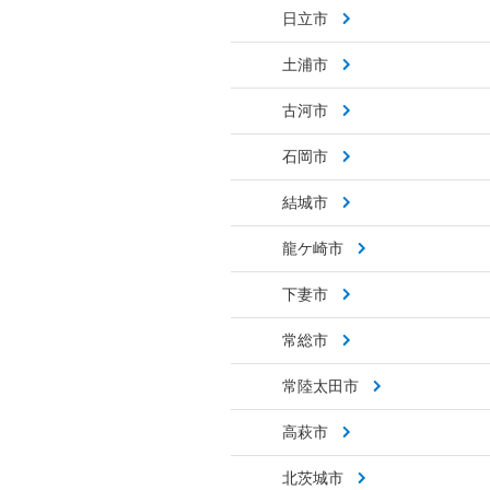
日立市
土浦市
古河市
石岡市
結城市
龍ケ崎市
下妻市
常総市
常陸太田市
高萩市
北茨城市