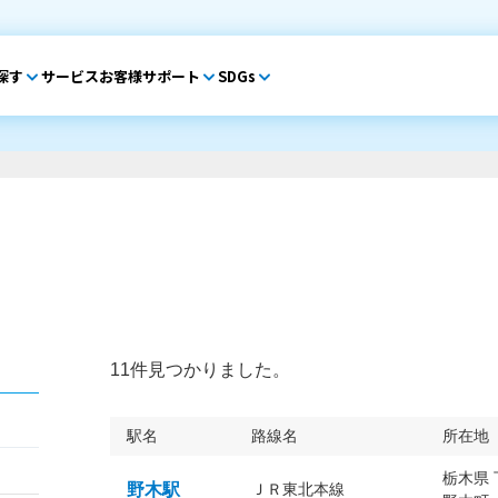
探す
サービス
お客様サポート
SDGs
11件見つかりました。
駅名
路線名
所在地
栃木県
野木駅
ＪＲ東北本線