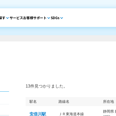
探す
サービス
お客様サポート
SDGs
13件見つかりました。
駅名
路線名
所在地
静岡県
安倍川駅
ＪＲ東海道本線