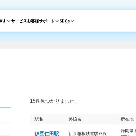
探す
サービス
お客様サポート
SDGs
15件見つかりました。
駅名
路線名
所在地
静岡県
伊豆仁田駅
伊豆箱根鉄道駿豆線