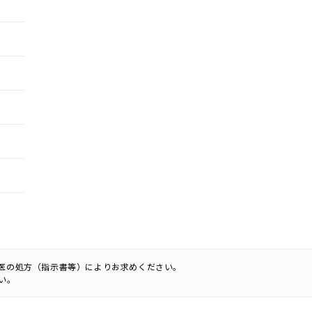
科医の処方（指示書等）によりお求めください。
い。