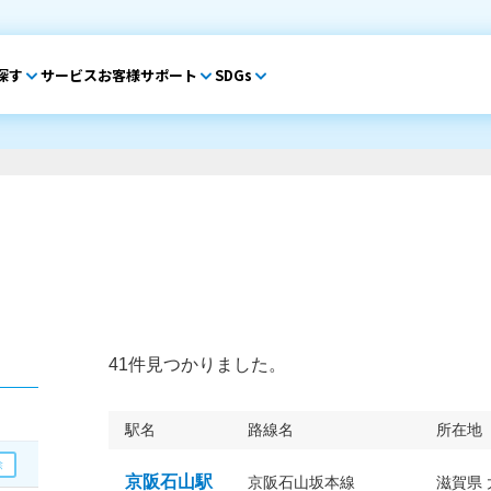
探す
サービス
お客様サポート
SDGs
41件見つかりました。
駅名
路線名
所在地
京阪石山駅
京阪石山坂本線
滋賀県