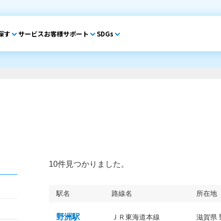
探す
サービス
お客様サポート
SDGs
10件見つかりました。
駅名
路線名
所在地
野洲駅
ＪＲ東海道本線
滋賀県