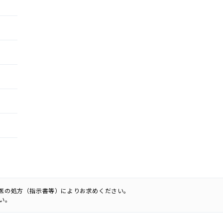
科医の処方（指示書等）によりお求めください。
い。