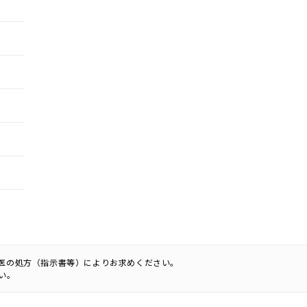
科医の処方（指示書等）によりお求めください。
い。