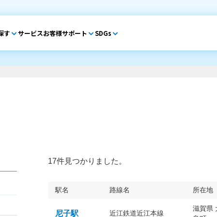
探す
サービス
お客様サポート
SDGs
17件見つかりました。
駅名
路線名
所在地
滋賀県
尼子駅
近江鉄道近江本線