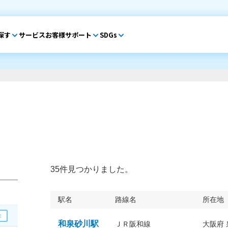
探す
サービス
お客様サポート
SDGs
35件見つかりました。
駅名
路線名
所在地
和泉砂川駅
ＪＲ阪和線
大阪府