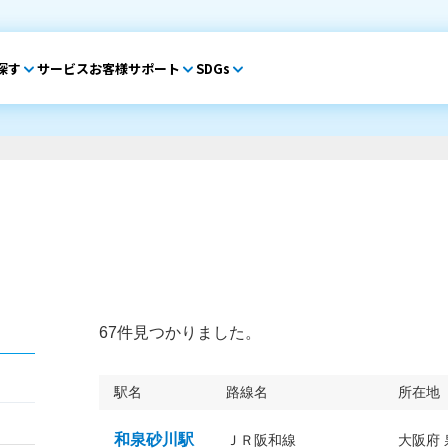
探す
サービス
お客様サポート
SDGs
67件見つかりました。
駅名
路線名
所在地
和泉砂川駅
ＪＲ阪和線
大阪府