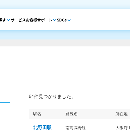
探す
サービス
お客様サポート
SDGs
64件見つかりました。
駅名
路線名
所在地
北野田駅
南海高野線
大阪府