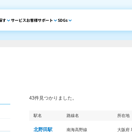
探す
サービス
お客様サポート
SDGs
43件見つかりました。
駅名
路線名
所在地
北野田駅
南海高野線
大阪府