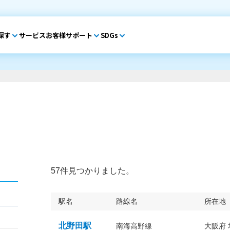
探す
サービス
お客様サポート
SDGs
57件見つかりました。
駅名
路線名
所在地
北野田駅
南海高野線
大阪府