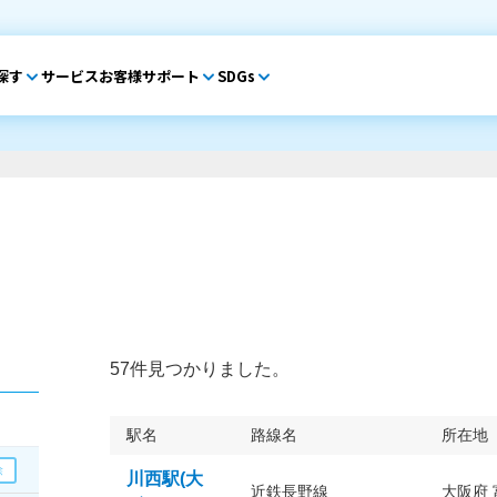
探す
サービス
お客様サポート
SDGs
57件見つかりました。
駅名
路線名
所在地
川西駅(大
近鉄長野線
大阪府