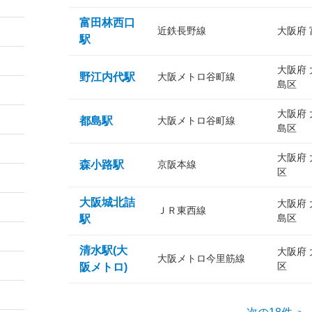
富田林西口
近鉄長野線
大阪府
駅
大阪府
野江内代駅
大阪メトロ谷町線
島区
大阪府
都島駅
大阪メトロ谷町線
島区
大阪府
森小路駅
京阪本線
区
大阪城北詰
大阪府
ＪＲ東西線
島区
駅
清水駅(大
大阪府
大阪メトロ今里筋線
区
阪メトロ)