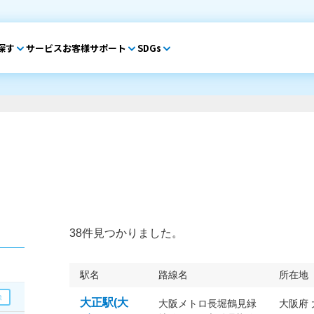
探す
サービス
お客様サポート
SDGs
38件見つかりました。
駅名
路線名
所在地
大正駅(大
大阪メトロ長堀鶴見緑
大阪府