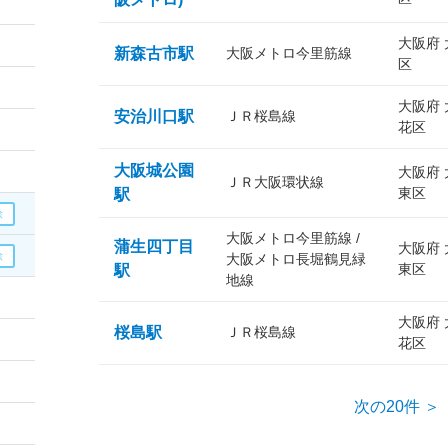
大阪府
新森古市駅
大阪メトロ今里筋線
区
大阪府
安治川口駅
ＪＲ桜島線
花区
大阪城公園
大阪府
ＪＲ大阪環状線
東区
駅
大阪メトロ今里筋線 /
蒲生四丁目
大阪府
大阪メトロ長堀鶴見緑
東区
駅
地線
大阪府
桜島駅
ＪＲ桜島線
花区
次の20件 ＞