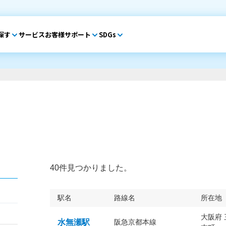
探す
サービス
お客様サポート
SDGs
40件見つかりました。
駅名
路線名
所在地
大阪府
水無瀬駅
阪急京都本線