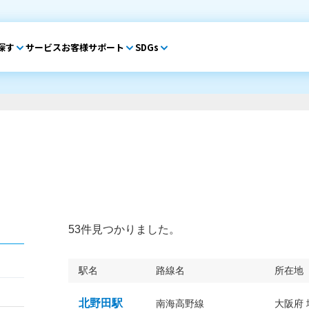
探す
サービス
お客様サポート
SDGs
53件見つかりました。
駅名
路線名
所在地
北野田駅
南海高野線
大阪府