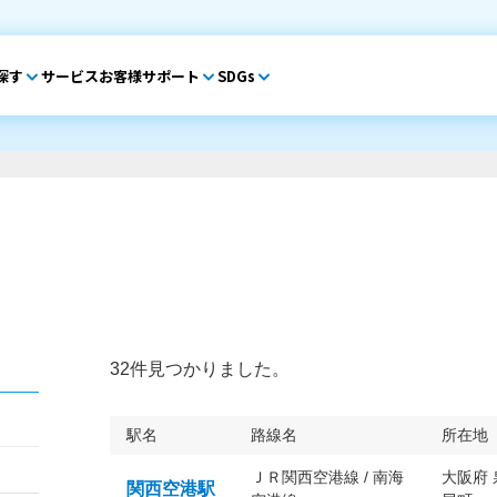
探す
サービス
お客様サポート
SDGs
32件見つかりました。
駅名
路線名
所在地
ＪＲ関西空港線 / 南海
大阪府
関西空港駅