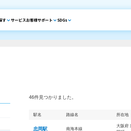
探す
サービス
お客様サポート
SDGs
46件見つかりました。
駅名
路線名
所在地
大阪府
忠岡駅
南海本線