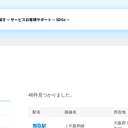
探す
サービス
お客様サポート
SDGs
46件見つかりました。
駅名
路線名
所在地
大阪府
熊取駅
ＪＲ阪和線