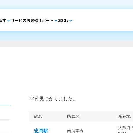
探す
サービス
お客様サポート
SDGs
44件見つかりました。
駅名
路線名
所在地
大阪府
忠岡駅
南海本線