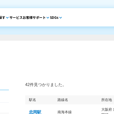
探す
サービス
お客様サポート
SDGs
42件見つかりました。
駅名
路線名
所在地
大阪府
忠岡駅
南海本線