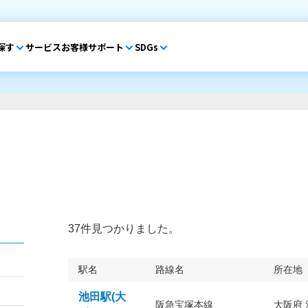
探す
サービス
お客様サポート
SDGs
37件見つかりました。
駅名
路線名
所在地
池田駅(大
阪急宝塚本線
大阪府