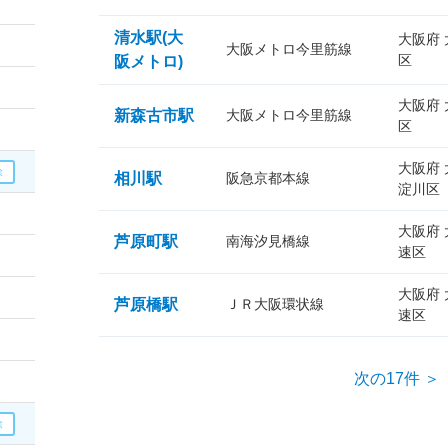
清水駅(大
大阪府
大阪メトロ今里筋線
区
阪メトロ)
大阪府
新森古市駅
大阪メトロ今里筋線
区
大阪府
相川駅
阪急京都本線
淀川区
大阪府
芦原町駅
南海汐見橋線
速区
大阪府
芦原橋駅
ＪＲ大阪環状線
速区
次の17件 ＞