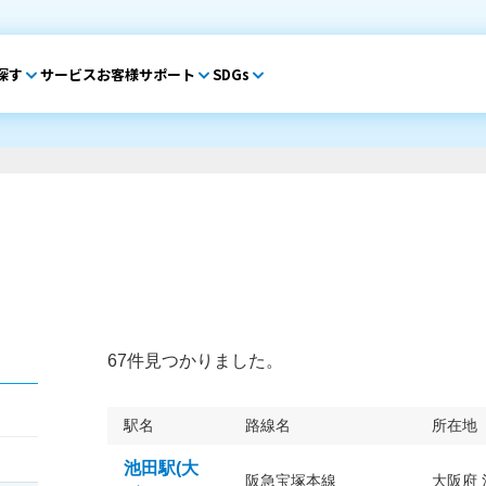
探す
サービス
お客様サポート
SDGs
67件見つかりました。
駅名
路線名
所在地
池田駅(大
阪急宝塚本線
大阪府