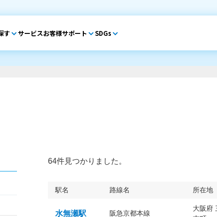
探す
サービス
お客様サポート
SDGs
64件見つかりました。
駅名
路線名
所在地
大阪府
水無瀬駅
阪急京都本線