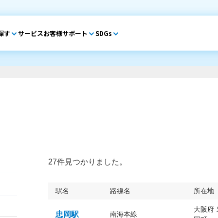
探す
サービス
お客様サポート
SDGs
27件見つかりました。
駅名
路線名
所在地
大阪府
忠岡駅
南海本線