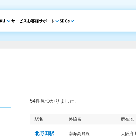
探す
サービス
お客様サポート
SDGs
54件見つかりました。
駅名
路線名
所在地
北野田駅
南海高野線
大阪府