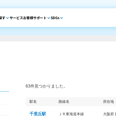
探す
サービス
お客様サポート
SDGs
63件見つかりました。
駅名
路線名
所在地
千里丘駅
ＪＲ東海道本線
大阪府