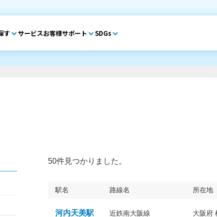
探す
サービス
お客様サポート
SDGs
50件見つかりました。
駅名
路線名
所在地
河内天美駅
近鉄南大阪線
大阪府