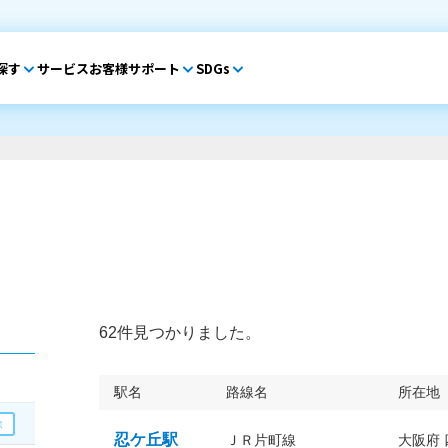
探す
サービス
お客様サポート
SDGs
62件見つかりました。
駅名
路線名
所在地
忍ケ丘駅
ＪＲ片町線
大阪府