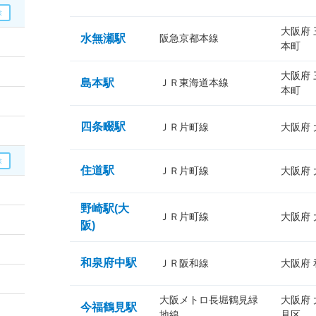
大阪府
水無瀬駅
阪急京都本線
本町
大阪府
島本駅
ＪＲ東海道本線
本町
四条畷駅
ＪＲ片町線
大阪府
住道駅
ＪＲ片町線
大阪府
野崎駅(大
ＪＲ片町線
大阪府
阪)
和泉府中駅
ＪＲ阪和線
大阪府
大阪メトロ長堀鶴見緑
大阪府
今福鶴見駅
地線
見区