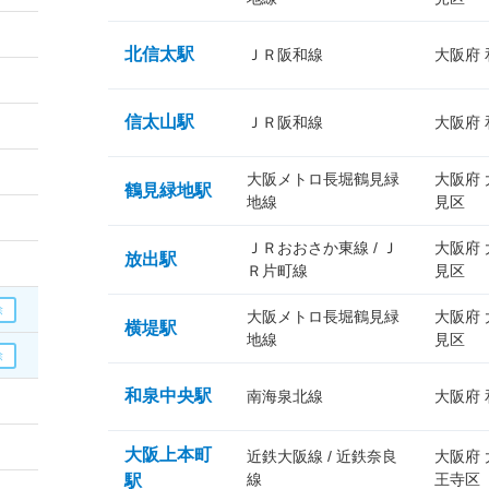
北信太駅
ＪＲ阪和線
大阪府
信太山駅
ＪＲ阪和線
大阪府
大阪メトロ長堀鶴見緑
大阪府
鶴見緑地駅
地線
見区
ＪＲおおさか東線 / Ｊ
大阪府
放出駅
Ｒ片町線
見区
大阪メトロ長堀鶴見緑
大阪府
横堤駅
地線
見区
和泉中央駅
南海泉北線
大阪府
大阪上本町
近鉄大阪線 / 近鉄奈良
大阪府
線
王寺区
駅