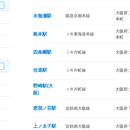
大阪府
水無瀬駅
阪急京都本線
本町
大阪府
島本駅
ＪＲ東海道本線
本町
四条畷駅
ＪＲ片町線
大阪府
住道駅
ＪＲ片町線
大阪府
野崎駅(大
ＪＲ片町線
大阪府
阪)
恵我ノ荘駅
近鉄南大阪線
大阪府
上ノ太子駅
近鉄南大阪線
大阪府