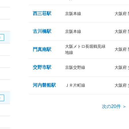
西三荘駅
京阪本線
大阪府
古川橋駅
京阪本線
大阪府
大阪メトロ長堀鶴見緑
門真南駅
大阪府
地線
交野市駅
京阪交野線
大阪府
河内磐船駅
ＪＲ片町線
大阪府
次の20件 ＞