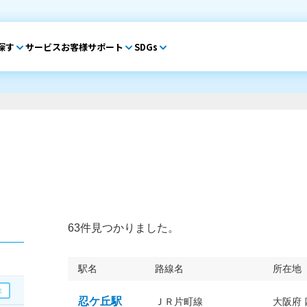
探す
サービス
お客様サポート
SDGs
63件見つかりました。
駅名
路線名
所在地
忍ケ丘駅
ＪＲ片町線
大阪府