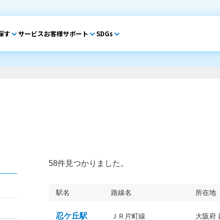
探す
サービス
お客様サポート
SDGs
58件見つかりました。
駅名
路線名
所在地
忍ケ丘駅
ＪＲ片町線
大阪府