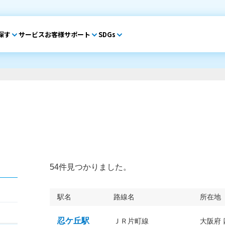
探す
サービス
お客様サポート
SDGs
54件見つかりました。
駅名
路線名
所在地
忍ケ丘駅
ＪＲ片町線
大阪府