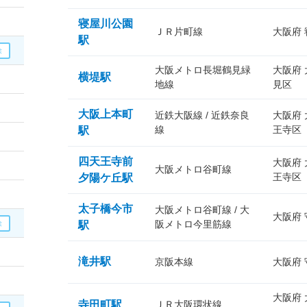
寝屋川公園
ＪＲ片町線
大阪府
駅
大阪メトロ長堀鶴見緑
大阪府
横堤駅
地線
見区
大阪上本町
近鉄大阪線 / 近鉄奈良
大阪府
線
王寺区
駅
四天王寺前
大阪府
大阪メトロ谷町線
王寺区
夕陽ケ丘駅
太子橋今市
大阪メトロ谷町線 / 大
大阪府
阪メトロ今里筋線
駅
滝井駅
京阪本線
大阪府
大阪府
寺田町駅
ＪＲ大阪環状線