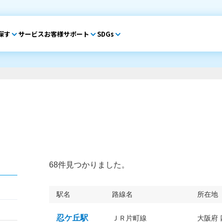
探す
サービス
お客様サポート
SDGs
68件見つかりました。
駅名
路線名
所在地
忍ケ丘駅
ＪＲ片町線
大阪府