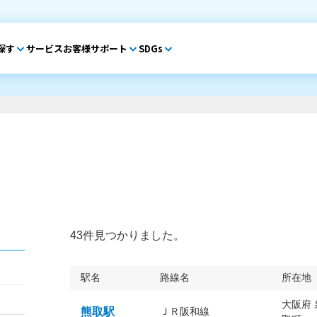
探す
サービス
お客様サポート
SDGs
43件見つかりました。
駅名
路線名
所在地
大阪府
熊取駅
ＪＲ阪和線