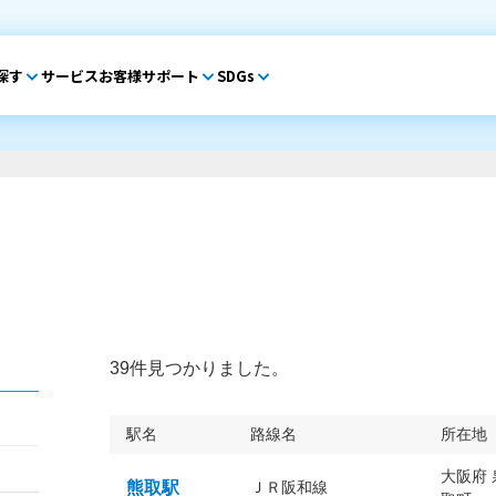
探す
サービス
お客様サポート
SDGs
39件見つかりました。
駅名
路線名
所在地
大阪府
熊取駅
ＪＲ阪和線