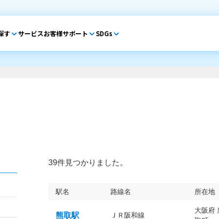
探す
サービス
お客様サポート
SDGs
39件見つかりました。
駅名
路線名
所在地
大阪府
熊取駅
ＪＲ阪和線