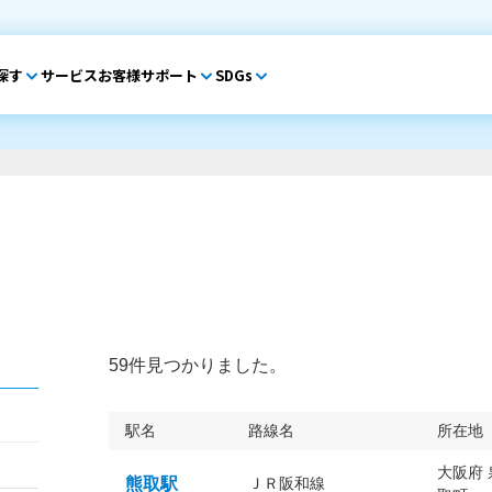
探す
サービス
お客様サポート
SDGs
59件見つかりました。
駅名
路線名
所在地
大阪府
熊取駅
ＪＲ阪和線