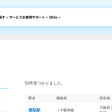
探す
サービス
お客様サポート
SDGs
52件見つかりました。
駅名
路線名
所在地
大阪府
熊取駅
ＪＲ阪和線